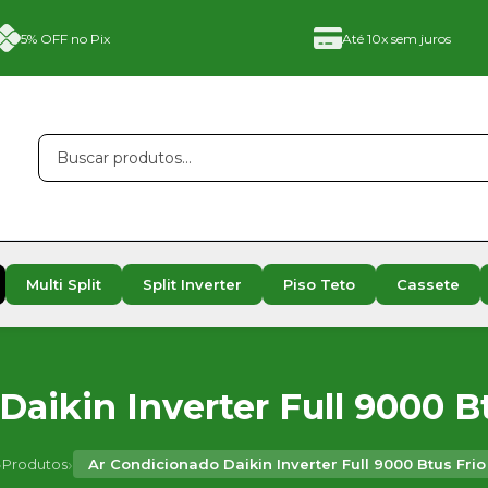
5% OFF no Pix
Até 10x sem juros
Multi Split
Split Inverter
Piso Teto
Cassete
aikin Inverter Full 9000 B
›
›
Produtos
Ar Condicionado Daikin Inverter Full 9000 Btus Fri