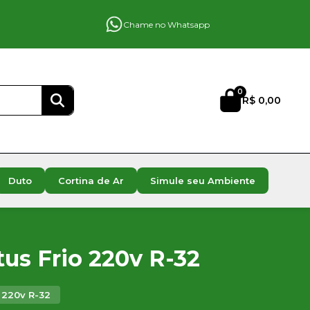
Chame no Whatsapp
0
R$ 0,00
Duto
Cortina de Ar
Simule seu Ambiente
tus Frio 220v R-32
o 220v R-32