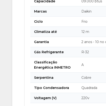
Capacidade
09.000 btus
Marcas
Daikin
Ciclo
Frio
Climatiza até
12 m
Garantia
2 anos - 10 no
Gás Refrigerante
R-32
Classificação
A
Energética INMETRO
Serpentina
Cobre
Tipo Condensadora
Quadrada
Voltagem (V)
220v