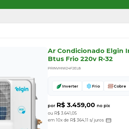
Ar Condicionado Elgin I
Btus Frio 220v R-32
PRINVHIW24F2EL8
Inverter
Frio
Cobre
R$ 3.459,00
por
no pix
ou R$ 3.641,05
em 10x de R$ 364,11 s/ juros