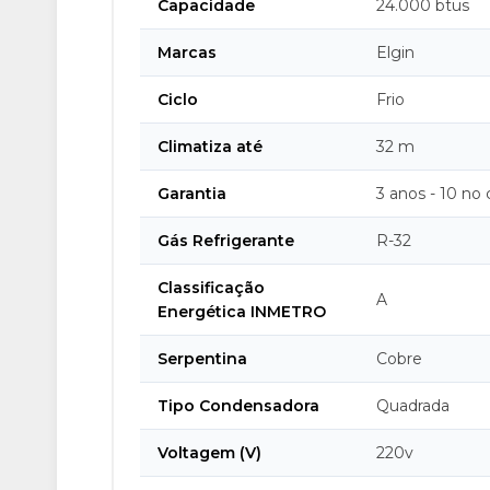
Capacidade
24.000 btus
Marcas
Elgin
Ciclo
Frio
Climatiza até
32 m
Garantia
3 anos - 10 no
Gás Refrigerante
R-32
Classificação
A
Energética INMETRO
Serpentina
Cobre
Tipo Condensadora
Quadrada
Voltagem (V)
220v