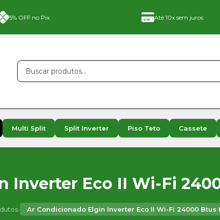
5% OFF no Pix
Até 10x sem juros
Multi Split
Split Inverter
Piso Teto
Cassete
 Inverter Eco II Wi-Fi 240
›
dutos
Ar Condicionado Elgin Inverter Eco II Wi-Fi 24000 Btus 