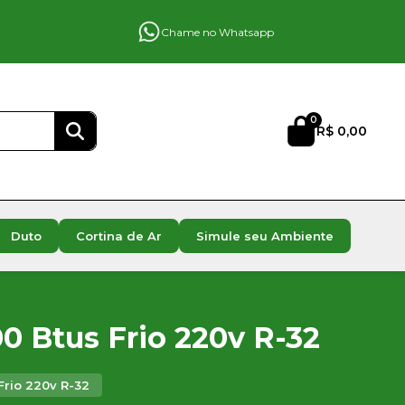
Chame no Whatsapp
0
R$ 0,00
Duto
Cortina de Ar
Simule seu Ambiente
00 Btus Frio 220v R-32
Frio 220v R-32